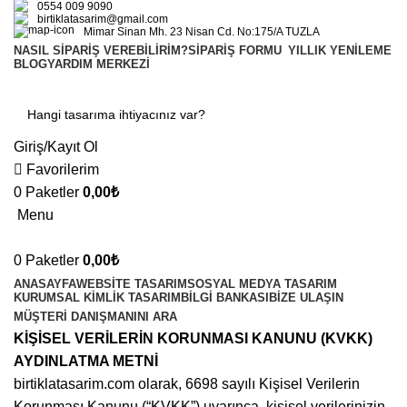
0554 009 9090
birtiklatasarim@gmail.com
Mimar Sinan Mh. 23 Nisan Cd. No:175/A TUZLA
NASIL SIPARIŞ VEREBILIRIM?
SIPARIŞ FORMU
YILLIK YENILEME
BLOG
YARDIM MERKEZI
Giriş/Kayıt Ol
Favorilerim
0
Paketler
0,00
₺
Menu
0
Paketler
0,00
₺
ANASAYFA
WEBSITE TASARIM
SOSYAL MEDYA TASARIM
KURUMSAL KIMLIK TASARIM
BILGI BANKASI
BIZE ULAŞIN
MÜŞTERI DANIŞMANINI ARA
KİŞİSEL VERİLERİN KORUNMASI KANUNU (KVKK)
AYDINLATMA METNİ
birtiklatasarim.com olarak, 6698 sayılı Kişisel Verilerin
Korunması Kanunu (“KVKK”) uyarınca, kişisel verilerinizin