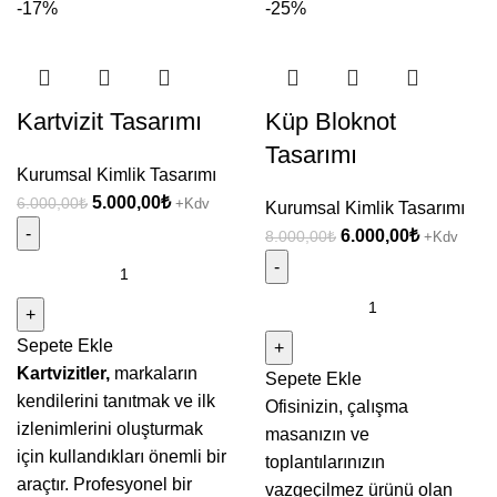
-17%
-25%
Kartvizit Tasarımı
Küp Bloknot
Tasarımı
Kurumsal Kimlik Tasarımı
Orijinal
Şu
5.000,00
₺
6.000,00
₺
+Kdv
Kurumsal Kimlik Tasarımı
fiyat:
andaki
Orijinal
Şu
6.000,00
₺
8.000,00
₺
+Kdv
6.000,00₺.
fiyat:
fiyat:
andaki
Kartvizit
5.000,00₺.
8.000,00₺.
fiyat:
Tasarımı
Küp
6.000,00₺
adet
Bloknot
Sepete Ekle
Tasarımı
Kartvizitler,
markaların
Sepete Ekle
adet
kendilerini tanıtmak ve ilk
Ofisinizin, çalışma
izlenimlerini oluşturmak
masanızın ve
için kullandıkları önemli bir
toplantılarınızın
araçtır. Profesyonel bir
vazgeçilmez ürünü olan