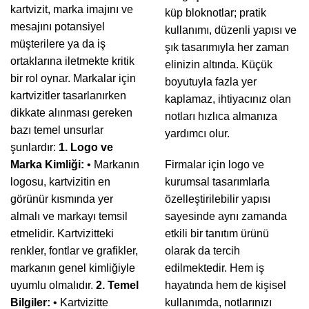
kartvizit, marka imajını ve
küp bloknotlar; pratik
mesajını potansiyel
kullanımı, düzenli yapısı ve
müşterilere ya da iş
şık tasarımıyla her zaman
ortaklarına iletmekte kritik
elinizin altında. Küçük
bir rol oynar. Markalar için
boyutuyla fazla yer
kartvizitler tasarlanırken
kaplamaz, ihtiyacınız olan
dikkate alınması gereken
notları hızlıca almanıza
bazı temel unsurlar
yardımcı olur.
şunlardır:
1. Logo ve
Marka Kimliği:
• Markanın
Firmalar için logo ve
logosu, kartvizitin en
kurumsal tasarımlarla
görünür kısmında yer
özelleştirilebilir yapısı
almalı ve markayı temsil
sayesinde aynı zamanda
etmelidir. Kartvizitteki
etkili bir tanıtım ürünü
renkler, fontlar ve grafikler,
olarak da tercih
markanın genel kimliğiyle
edilmektedir. Hem iş
uyumlu olmalıdır.
2. Temel
hayatında hem de kişisel
Bilgiler:
• Kartvizitte
kullanımda, notlarınızı