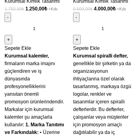
Kurumsal Kimlik Tasarımı
Kurumsal Kimlik Tasarımı
Orijinal
Şu
Orijinal
Şu
1.250,00
₺
4.000,00
₺
1.750,00
₺
6.500,00
₺
+Kdv
+Kdv
fiyat:
andaki
fiyat:
andaki
1.750,00₺.
fiyat:
6.500,00₺.
fiyat:
Kurumsal
Spiralli
1.250,00₺.
4.000,00₺
Kalem
Bloknot
Tasarımı
Tasarımı
Sepete Ekle
Sepete Ekle
adet
adet
Kurumsal kalemler,
Kurumsal spiralli defter,
firmaların marka imajını
genellikle bir şirketin ya da
güçlendiren ve iş
organizasyonun
dünyasında
ihtiyaçlarına özel olarak
profesyonelliklerini
tasarlanmış, markaya özgü
yansıtan önemli
logolar, renkler ve
promosyon ürünlerindendir.
tasarımlar içeren spiralli
Markalar için kurumsal
defterlerdir. Bu defterler,
kalemler şu amaçlarla
çalışanlar veya müşteriler
kullanılır:
1. Marka Tanıtımı
için promosyon amaçlı
ve Farkındalık:
• Üzerine
dağıtılabilir ya da iç