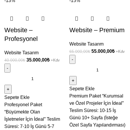
-13%
-15%
Website –
Website – Premium
Profesyonel
Website Tasarım
Orijinal
Şu
55.000,00
₺
65.000,00
₺
+Kdv
Website Tasarım
fiyat:
andaki
Orijinal
Şu
35.000,00
₺
40.000,00
₺
+Kdv
65.000,00₺.
fiyat:
fiyat:
andaki
Website
55.000,
40.000,00₺.
fiyat:
-
Website
35.000,00₺.
Premium
-
Sepete Ekle
adet
Profesyonel
Premium Paket “Kurumsal
Sepete Ekle
adet
ve Özel Projeler İçin İdeal”
Profesyonel Paket
Teslim Süresi: 10-15 İş
“Büyümekte Olan
Günü 10+ Sayfa (İsteğe
İşletmeler İçin İdeal” Teslim
Özel Sayfa Yapılandırması)
Süresi: 7-10 İş Günü 5-7