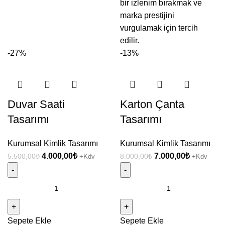
bir izlenim bırakmak ve
marka prestijini
vurgulamak için tercih
edilir.
-27%
-13%
Duvar Saati
Karton Çanta
Tasarımı
Tasarımı
Kurumsal Kimlik Tasarımı
Kurumsal Kimlik Tasarımı
Orijinal
Şu
Orijinal
Şu
4.000,00
₺
7.000,00
₺
5.500,00
₺
8.000,00
₺
+Kdv
+Kdv
fiyat:
andaki
fiyat:
andaki
5.500,00₺.
fiyat:
8.000,00₺.
fiyat:
Duvar
Karton
4.000,00₺.
7.000,00₺
Saati
Çanta
Tasarımı
Tasarımı
Sepete Ekle
Sepete Ekle
adet
adet