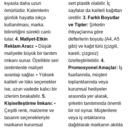
kıyasla daha uzun
sert plastik olabilir. İç
ömürlüdür. Kalemlerin
sayfalar da kaliteli kağıttan
günlük hayatta sıkça
üretilir.
3. Farklı Boyutlar
kullanılması, marka
ve Tipler:
Şirketin
bilinirliğini sürekli canlı
ihtiyaçlarına göre
tutar.
4. Maliyet-Etkin
defterlerin boyutu (A4, A5
Reklam Aracı:
• Düşük
gibi) ve kağıt türü (çizgili,
maliyetle büyük bir tanıtım
kareli, çizgisiz)
imkanı sunar. Özellikle seri
özelleştirilebilir.
4.
üretimlerde maliyet
Promosyonel Amaçlar:
İş
avantajı sağlar. • Yüksek
fuarlarında, müşteri
kaliteli ve lüks seçenekler
toplantılarında veya
ise, uzun vadede kalıcı bir
kurumsal hediyeler
izlenim bırakabilir.
5.
arasında yer alarak,
Kişiselleştirme İmkanı:
•
şirketin tanıtımında önemli
Çeşitli renk, malzeme ve
bir rol oynar. Müşterilere
tasarım seçenekleriyle
veya iş ortaklarına
markanın kurumsal
dağıtılarak markanın akılda