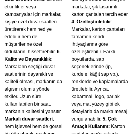
etkinlikler veya
markalar, şık tasarımlı
kampanyalar için markalar,
karton çantaları tercih eder.
kişiye özel duvar saatleri
4. Özelleştirilebilir:
ürettirerek hem hediye
Markalar, karton çantaları
edebilir hem de
tamamen kendi
müşterilerine özel
ihtiyaçlarına göre
olduklarını hissettirebilir.
6.
özelleştirebilir. Farklı
Kalite ve Dayanıklılık:
boyutlarda, sap
Markaların seçtiği duvar
seçeneklerinde (ip,
saatlerinin dayanıklı ve
kurdele, kâğıt sap vb.),
kaliteli olması, markanın da
renklerde ve kaplamalarda
algısını olumlu yönde
üretilebilir. Ayrıca,
etkiler. Uzun süre
kabartmalı logo, parlak
kullanılabilen bir saat,
veya mat yüzey gibi ek
markanın kalitesini yansıtır.
detaylarla da marka mesajı
Markalı duvar saatleri,
vurgulanabilir.
5. Çok
hem işlevsel hem de görsel
Amaçlı Kullanım:
Karton
bir öğe olarak, markanın
çantalar, mağazalarda,