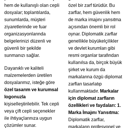
hem de kullanışlı olan cepli
özel bir zarf türüdür. Bu
dosyalar; toplantılarda,
zarflar, hem güvenlik hem
sunumlarda, müşteri
de marka imajını yansıtma
ziyaretlerinde ve fuar
açısından önemli bir rol
organizasyonlarında
oynar. Diplomatik zarflar
belgelerinizi düzenli ve
genellikle büyükelçilikler
güvenli bir şekilde
ve devlet kurumları gibi
sunmanızı sağlar.
resmi organlar tarafından
kullanılsa da, birçok büyük
Dayanıklı ve kaliteli
şirket ve kurum da
malzemelerden üretilen
markalarına özgü diplomat
dosyalarımız, isteğe göre
zarfları tasarlatıp
özel tasarım ve kurumsal
kullanmaktadır.
Markalar
logonuzla
için diplomat zarfların
kişiselleştirilebilir. Tek cepli
özellikleri ve faydaları:
1.
veya çift cepli seçenekler
Marka İmajını Yansıtma:
ile ihtiyaçlarınıza uygun
Diplomatik zarflar,
çözümler sunar.
markaların profesyonel ve