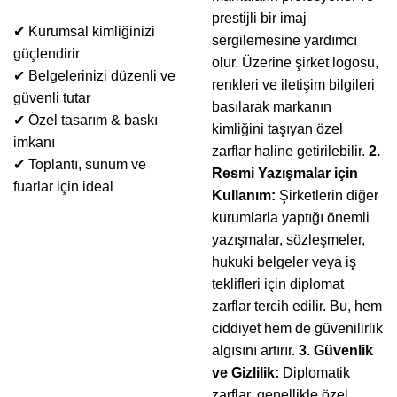
prestijli bir imaj
✔ Kurumsal kimliğinizi
sergilemesine yardımcı
güçlendirir
olur. Üzerine şirket logosu,
✔ Belgelerinizi düzenli ve
renkleri ve iletişim bilgileri
güvenli tutar
basılarak markanın
✔ Özel tasarım & baskı
kimliğini taşıyan özel
imkanı
zarflar haline getirilebilir.
2.
✔ Toplantı, sunum ve
Resmi Yazışmalar için
fuarlar için ideal
Kullanım:
Şirketlerin diğer
kurumlarla yaptığı önemli
yazışmalar, sözleşmeler,
hukuki belgeler veya iş
teklifleri için diplomat
zarflar tercih edilir. Bu, hem
ciddiyet hem de güvenilirlik
algısını artırır.
3. Güvenlik
ve Gizlilik:
Diplomatik
zarflar, genellikle özel