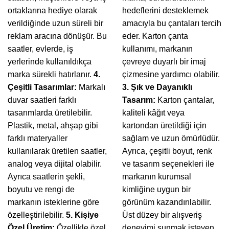
ortaklarına hediye olarak
hedeflerini desteklemek
verildiğinde uzun süreli bir
amacıyla bu çantaları tercih
reklam aracına dönüşür. Bu
eder. Karton çanta
saatler, evlerde, iş
kullanımı, markanın
yerlerinde kullanıldıkça
çevreye duyarlı bir imaj
marka sürekli hatırlanır.
4.
çizmesine yardımcı olabilir.
Çeşitli Tasarımlar:
Markalı
3. Şık ve Dayanıklı
duvar saatleri farklı
Tasarım:
Karton çantalar,
tasarımlarda üretilebilir.
kaliteli kâğıt veya
Plastik, metal, ahşap gibi
kartondan üretildiği için
farklı materyaller
sağlam ve uzun ömürlüdür.
kullanılarak üretilen saatler,
Ayrıca, çeşitli boyut, renk
analog veya dijital olabilir.
ve tasarım seçenekleri ile
Ayrıca saatlerin şekli,
markanın kurumsal
boyutu ve rengi de
kimliğine uygun bir
markanın isteklerine göre
görünüm kazandırılabilir.
özelleştirilebilir.
5. Kişiye
Üst düzey bir alışveriş
Özel Üretim:
Özellikle özel
deneyimi sunmak isteyen