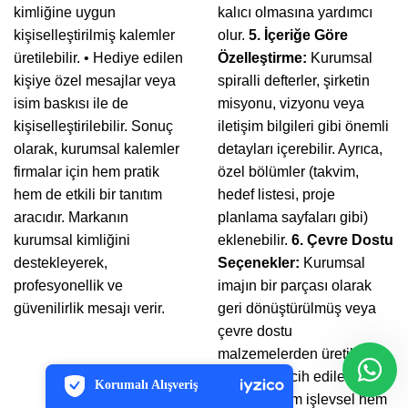
kimliğine uygun
kalıcı olmasına yardımcı
kişiselleştirilmiş kalemler
olur.
5. İçeriğe Göre
üretilebilir. • Hediye edilen
Özelleştirme:
Kurumsal
kişiye özel mesajlar veya
spiralli defterler, şirketin
isim baskısı ile de
misyonu, vizyonu veya
kişiselleştirilebilir. Sonuç
iletişim bilgileri gibi önemli
olarak, kurumsal kalemler
detayları içerebilir. Ayrıca,
firmalar için hem pratik
özel bölümler (takvim,
hem de etkili bir tanıtım
hedef listesi, proje
aracıdır. Markanın
planlama sayfaları gibi)
kurumsal kimliğini
eklenebilir.
6. Çevre Dostu
destekleyerek,
Seçenekler:
Kurumsal
profesyonellik ve
imajın bir parçası olarak
güvenilirlik mesajı verir.
geri dönüştürülmüş veya
çevre dostu
PCI-DSS Ödeme Güvenliği
malzemelerden üretilmiş
7/24 Canlı Destek
defterler tercih edilebilir. Bu
Korumalı Alışveriş
iyzico Korumalı Alışveriş
defterler hem işlevsel hem