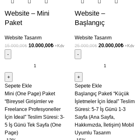
Website – Mini
Website –
Paket
Başlangıç
Website Tasarım
Website Tasarım
Orijinal
Şu
Orijinal
Şu
10.000,00
₺
20.000,00
₺
15.000,00
₺
25.000,00
₺
+Kdv
+Kdv
fiyat:
andaki
fiyat:
andaki
15.000,00₺.
fiyat:
25.000,00₺.
fiyat:
Website
Website
10.000,00₺.
20.000,
-
-
Mini
Başlangıç
Sepete Ekle
Sepete Ekle
Paket
adet
Mini (One Page) Paket
Başlangıç Paketi “Küçük
adet
“Bireysel Girişimler ve
İşletmeler İçin İdeal” Teslim
Freelance Profesyoneller
Süresi: 5-7 İş Günü 1-3
İçin İdeal” Teslim Süresi: 3-
Sayfa (Ana Sayfa,
5 İş Günü Tek Sayfa (One
Hakkımızda, İletişim) Mobil
Page)
Uyumlu Tasarım