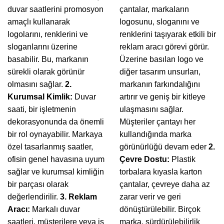
duvar saatlerini promosyon
çantalar, markaların
amaçlı kullanarak
logosunu, sloganını ve
logolarını, renklerini ve
renklerini taşıyarak etkili bir
sloganlarını üzerine
reklam aracı görevi görür.
basabilir. Bu, markanın
Üzerine basılan logo ve
sürekli olarak görünür
diğer tasarım unsurları,
olmasını sağlar.
2.
markanın farkındalığını
Kurumsal Kimlik:
Duvar
artırır ve geniş bir kitleye
saati, bir işletmenin
ulaşmasını sağlar.
dekorasyonunda da önemli
Müşteriler çantayı her
bir rol oynayabilir. Markaya
kullandığında marka
özel tasarlanmış saatler,
görünürlüğü devam eder
2.
ofisin genel havasına uyum
Çevre Dostu:
Plastik
sağlar ve kurumsal kimliğin
torbalara kıyasla karton
bir parçası olarak
çantalar, çevreye daha az
değerlendirilir.
3. Reklam
zarar verir ve geri
Aracı:
Markalı duvar
dönüştürülebilir. Birçok
saatleri, müşterilere veya iş
marka, sürdürülebilirlik