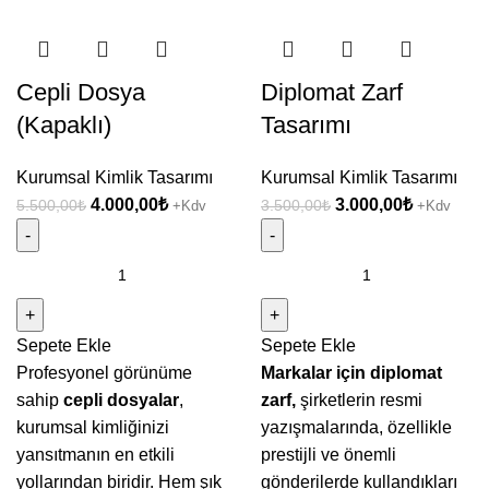
Cepli Dosya
Diplomat Zarf
(Kapaklı)
Tasarımı
Kurumsal Kimlik Tasarımı
Kurumsal Kimlik Tasarımı
Orijinal
Şu
Orijinal
Şu
4.000,00
₺
3.000,00
₺
5.500,00
₺
3.500,00
₺
+Kdv
+Kdv
fiyat:
andaki
fiyat:
andaki
5.500,00₺.
fiyat:
3.500,00₺.
fiyat:
Cepli
Diplomat
4.000,00₺.
3.000,00₺
Dosya
Zarf
(Kapaklı)
Tasarımı
Sepete Ekle
Sepete Ekle
adet
adet
Profesyonel görünüme
Markalar için diplomat
sahip
cepli dosyalar
,
zarf,
şirketlerin resmi
kurumsal kimliğinizi
yazışmalarında, özellikle
yansıtmanın en etkili
prestijli ve önemli
yollarından biridir. Hem şık
gönderilerde kullandıkları