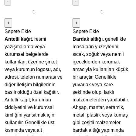
3.500,00₺.
fiyat:
1.500,00₺.
fiyat:
Antetli
Bardak
3.000,00₺.
1.250,00₺
Kağıt
Altlığı
Tasarımı
Tasarımı
Sepete Ekle
Sepete Ekle
adet
adet
Antetli kağıt,
resmi
Bardak altlığı,
genellikle
yazışmalarda veya
masaların yüzeylerini
kurumsal belgelerde
sıcak, soğuk veya nemli
kullanılan, üzerine şirket
içeceklerden korumak
veya kurumun logosu, adı,
amacıyla kullanılan küçük
adresi, telefon numarası ve
bir araçtır. Genellikle
diğer iletişim bilgilerinin
yuvarlak veya kare
basılı olduğu özel kağıttır.
şeklinde olup, farklı
Antetli kağıt, kurumun
malzemelerden yapılabilir.
ciddiyetini ve kurumsal
Ahşap, mantar, seramik,
kimliğini yansıtmak için
metal, plastik veya kumaş
kullanılır. Genellikle üst
gibi çeşitli malzemeler
kısmında veya alt
bardak altlığı yapımında