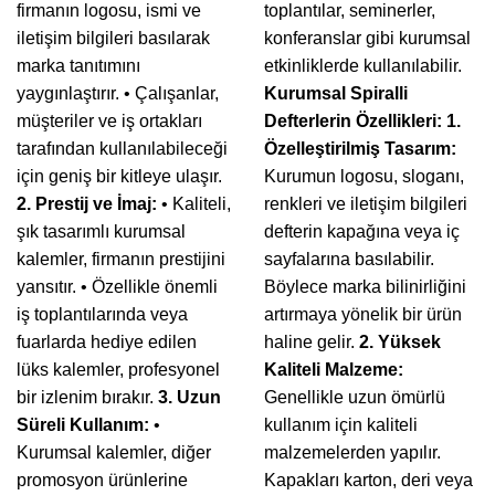
firmanın logosu, ismi ve
toplantılar, seminerler,
iletişim bilgileri basılarak
konferanslar gibi kurumsal
marka tanıtımını
etkinliklerde kullanılabilir.
yaygınlaştırır. • Çalışanlar,
Kurumsal Spiralli
müşteriler ve iş ortakları
Defterlerin Özellikleri:
1.
tarafından kullanılabileceği
Özelleştirilmiş Tasarım:
için geniş bir kitleye ulaşır.
Kurumun logosu, sloganı,
2. Prestij ve İmaj:
• Kaliteli,
renkleri ve iletişim bilgileri
şık tasarımlı kurumsal
defterin kapağına veya iç
kalemler, firmanın prestijini
sayfalarına basılabilir.
yansıtır. • Özellikle önemli
Böylece marka bilinirliğini
iş toplantılarında veya
artırmaya yönelik bir ürün
fuarlarda hediye edilen
haline gelir.
2. Yüksek
lüks kalemler, profesyonel
Kaliteli Malzeme:
bir izlenim bırakır.
3. Uzun
Genellikle uzun ömürlü
Süreli Kullanım:
•
kullanım için kaliteli
Kurumsal kalemler, diğer
malzemelerden yapılır.
promosyon ürünlerine
Kapakları karton, deri veya