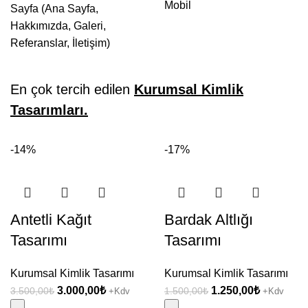
Mobil
Sayfa (Ana Sayfa,
Hakkımızda, Galeri,
Referanslar, İletişim)
En çok tercih edilen
Kurumsal Kimlik
Tasarımları.
-14%
-17%
Antetli Kağıt
Bardak Altlığı
Tasarımı
Tasarımı
Kurumsal Kimlik Tasarımı
Kurumsal Kimlik Tasarımı
Orijinal
Şu
Orijinal
Şu
3.000,00
₺
1.250,00
₺
3.500,00
₺
1.500,00
₺
+Kdv
+Kdv
fiyat:
andaki
fiyat:
andaki