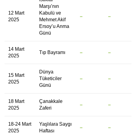
Marşı’nın
12 Mart
Kabulü ve
–
–
2025
Mehmet Akif
Ersoy’u Anma
Günü
14 Mart
Tıp Bayramı
–
–
2025
Dünya
15 Mart
Tüketiciler
–
–
2025
Günü
18 Mart
Çanakkale
–
–
2025
Zaferi
18-24 Mart
Yaşlılara Saygı
–
–
2025
Haftası