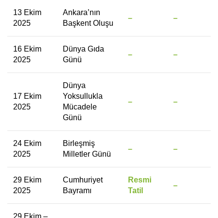
13 Ekim
Ankara’nın
–
–
2025
Başkent Oluşu
16 Ekim
Dünya Gıda
–
–
2025
Günü
Dünya
17 Ekim
Yoksullukla
–
–
2025
Mücadele
Günü
24 Ekim
Birleşmiş
–
–
2025
Milletler Günü
29 Ekim
Cumhuriyet
Resmi
–
2025
Bayramı
Tatil
29 Ekim –