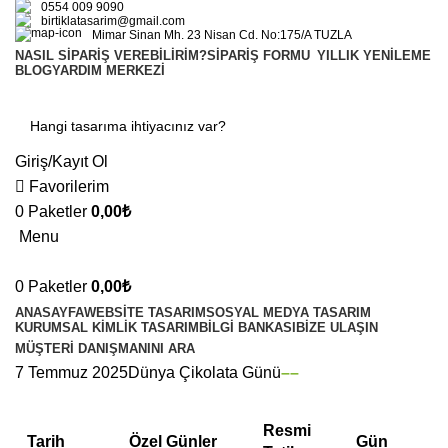
0554 009 9090
birtiklatasarim@gmail.com
Mimar Sinan Mh. 23 Nisan Cd. No:175/A TUZLA
NASIL SIPARIŞ VEREBILIRIM?
SIPARIŞ FORMU
YILLIK YENILEME
BLOG
YARDIM MERKEZI
Giriş/Kayıt Ol
Favorilerim
0
Paketler
0,00
₺
Menu
0
Paketler
0,00
₺
ANASAYFA
WEBSITE TASARIM
SOSYAL MEDYA TASARIM
KURUMSAL KIMLIK TASARIM
BILGI BANKASI
BIZE ULAŞIN
MÜŞTERI DANIŞMANINI ARA
7 Temmuz 2025Dünya Çikolata Günü
–
–
Resmi
Tarih
Özel Günler
Gün